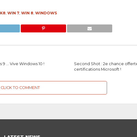
2K8
,
WIN 7
,
WIN 8
,
WINDOWS
 9 … Vive Windows 10 !
Second Shot : 2e chance offert
certifications Microsoft !
CLICK TO COMMENT
LATEST NEWS