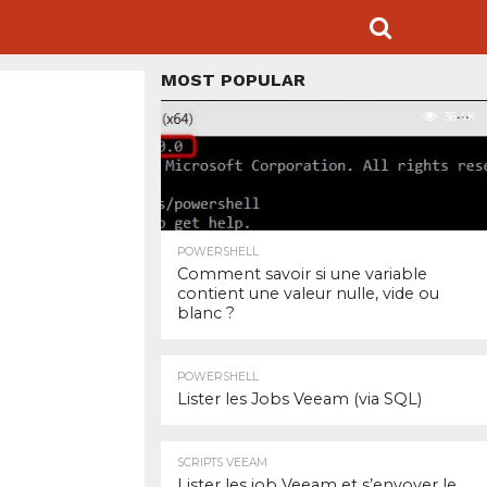
MOST POPULAR
36.4K
POWERSHELL
Comment savoir si une variable
contient une valeur nulle, vide ou
blanc ?
POWERSHELL
Lister les Jobs Veeam (via SQL)
SCRIPTS VEEAM
Lister les job Veeam et s’envoyer le