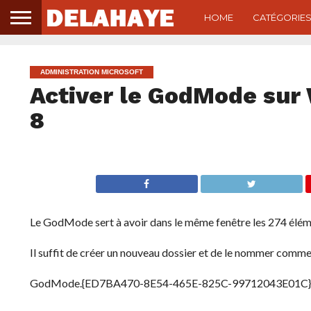
HOME
CATÉGORIE
ADMINISTRATION MICROSOFT
Activer le GodMode sur
8
Le GodMode sert à avoir dans le même fenêtre les 274 élém
Il suffit de créer un nouveau dossier et de le nommer comme
GodMode.{ED7BA470-8E54-465E-825C-99712043E01C}