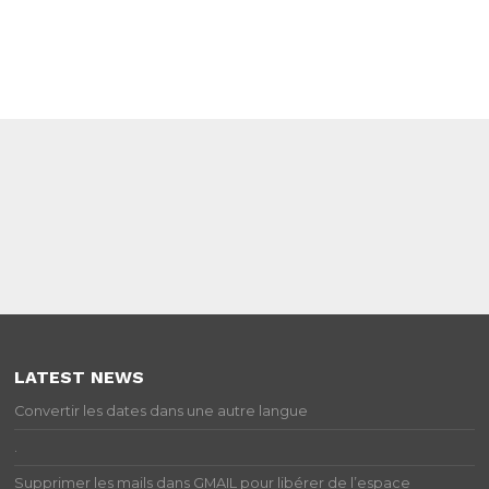
LATEST NEWS
Convertir les dates dans une autre langue
.
Supprimer les mails dans GMAIL pour libérer de l’espace