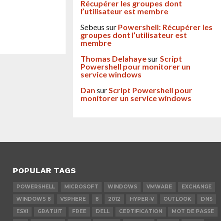
Récupérer les groupes dont
l’utilisateur est membre
Sebeus
sur
Powershell: Récupérer les
groupes dont l’utilisateur est
membre
Thomas Delahaye
sur
Script
Powershell pour monitorer un
service windows
Dan
sur
Script Powershell pour
monitorer un service windows
POPULAR TAGS
POWERSHELL
MICROSOFT
WINDOWS
VMWARE
EXCHANGE
WINDOWS 8
VSPHERE
8
2012
HYPER-V
OUTLOOK
DNS
ESXI
GRATUIT
FREE
DELL
CERTIFICATION
MOT DE PASSE