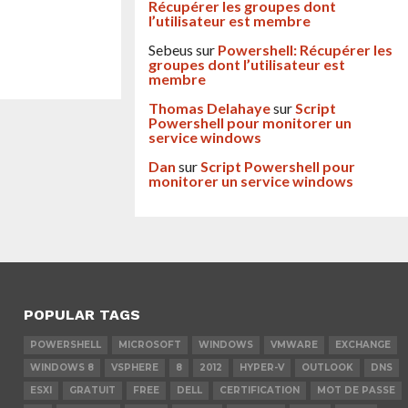
Récupérer les groupes dont
l’utilisateur est membre
Sebeus
sur
Powershell: Récupérer les
groupes dont l’utilisateur est
membre
Thomas Delahaye
sur
Script
Powershell pour monitorer un
service windows
Dan
sur
Script Powershell pour
monitorer un service windows
POPULAR TAGS
POWERSHELL
MICROSOFT
WINDOWS
VMWARE
EXCHANGE
WINDOWS 8
VSPHERE
8
2012
HYPER-V
OUTLOOK
DNS
ESXI
GRATUIT
FREE
DELL
CERTIFICATION
MOT DE PASSE