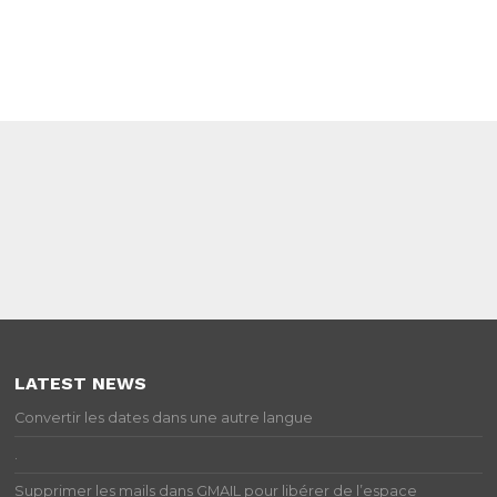
LATEST NEWS
Convertir les dates dans une autre langue
.
Supprimer les mails dans GMAIL pour libérer de l’espace